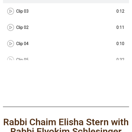
0:12
Clip 03​
0:11
Clip 02​
0:10
Clip 04​
0:32
Clip 05​
0:22
Clip 06​
0:46
Clip 07​
0:09
Clip 08​
Rabbi Chaim Elisha Stern with
0:09
Clip 09​
Rabbi Elyokim Schlesinger