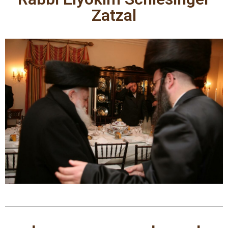
Zatzal
0:03
Clip 10​
0:52
Clip 11​
0:35
Clip 12​
0:40
Clip 13​
0:26
Clip 14
1:35
Clip 15
0:28
Clip 16
0:27
Clip 17